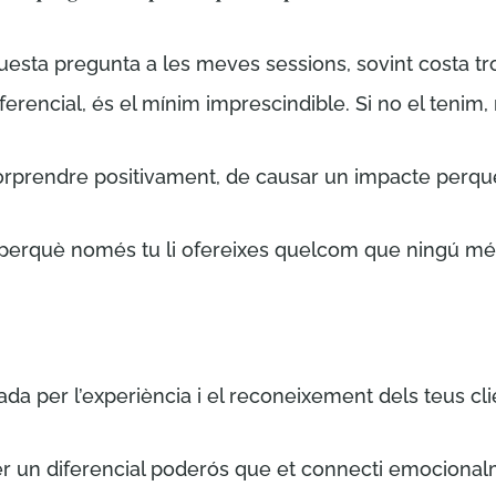
esta pregunta a les meves sessions, sovint costa tro
xò no és un diferencial, és el mínim imprescindible. Si no el 
orprendre positivament, de causar un impacte perquè 
” (perquè només tu li ofereixes quelcom que ningú mé
lada per l’experiència i el reconeixement dels teus cli
 un diferencial poderós que et connecti emocionalm