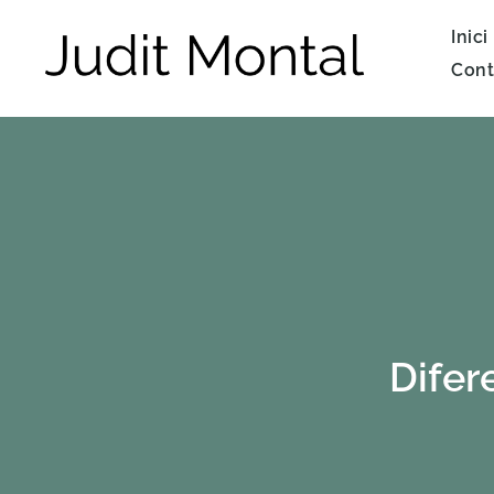
Inici
Vés
Cont
al
contingut
Difer