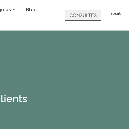
quips
Blog
Català
CONSULTES
lients