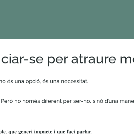
ciar-se per atraure m
 no és una opció, és una necessitat.
 Però no només diferent per ser-ho, sinó d’una manera
𝐥𝐞, 𝐪𝐮𝐞 𝐠𝐞𝐧𝐞𝐫𝐢 𝐢𝐦𝐩𝐚𝐜𝐭𝐞 𝐢 𝐪𝐮𝐞 𝐟𝐚𝐜𝐢 𝐩𝐚𝐫𝐥𝐚𝐫.