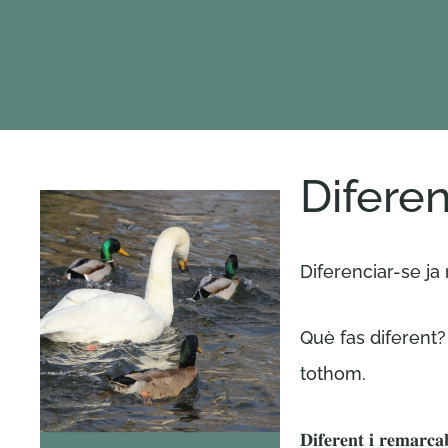
Diferen
Diferenciar-se ja
Què fas diferent?
tothom.
𝐃𝐢𝐟𝐞𝐫𝐞𝐧𝐭 𝐢 𝐫𝐞𝐦𝐚𝐫𝐜𝐚