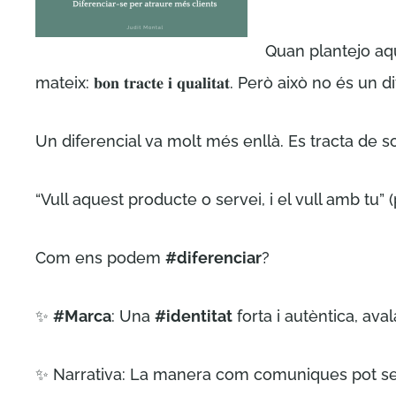
Quan plantejo aqu
mateix: 𝐛𝐨𝐧 𝐭𝐫𝐚𝐜𝐭𝐞 𝐢 𝐪𝐮𝐚𝐥𝐢𝐭𝐚𝐭. Però ai
Un diferencial va molt més enllà. Es tracta de s
“Vull aquest producte o servei, i el vull amb tu
Com ens podem
#diferenciar
?
✨
#Marca
: Una
#identitat
forta i autèntica, ava
✨ Narrativa: La manera com comuniques pot ser